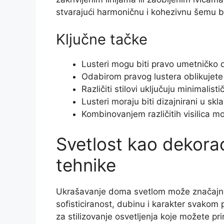
stvarajući harmoničnu i kohezivnu šemu b
Ključne tačke
Lusteri mogu biti pravo umetničko d
Odabirom pravog lustera oblikujete
Različiti stilovi uključuju minimalist
Lusteri moraju biti dizajnirani u skl
Kombinovanjem različitih visilica mo
Svetlost kao dekoracij
tehnike
Ukrašavanje doma svetlom može značajno 
sofisticiranost, dubinu i karakter svakom p
za stilizovanje osvetljenja koje možete pr