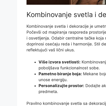
Kombinovanje svetla i de
Kombinovanje svetla i dekoracije je umetno
Počevši od mapiranja rasporeda prostorije
i osvetljenja. Odabir centralne tačke koja 
doprinosi osećaju reda i harmonije. Stil de
reflektujući vaš lični ukus.
Više izvora svetlosti:
Kombinovanje
poboljšava funkcionalnost sobe.
Pametno biranje boja:
Mekane boje
unose energiju.
Personalizujte prostor:
Dodajte ak
predmeta.
Pravilno kombinovanje svetla sa dekoraci