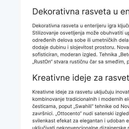
Dekorativna rasveta u en
Dekorativna rasveta u enterijeru igra klju
Stilizovanje osvetljenja može obuhvatiti 
određenih delova sobe ili umetničkih dela
dodaje dubinu i slojevitost prostoru. Nova
sofisticiran, moderan izgled. Tehnika „Bet
„RustOn“ stvara rustičnu čar sa smeđim, p
Kreativne ideje za rasve
Kreativne ideje za rasvetu uključuju inovat
kombinovanje tradicionalnih i modernih e
česticama, poput „Swahili“ tehnike od Nova
završnici. „Ottocento“ nudi satenski izgle
svilenkast efekat za elegantan i udoban en
uključivati nekonvencionalne dizajnerske r