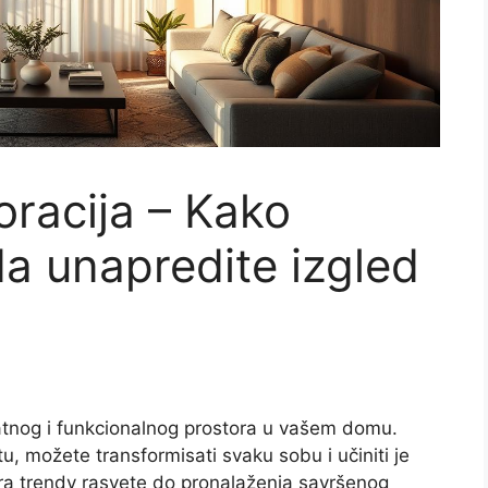
oracija – Kako
 da unapredite izgled
ijatnog i funkcionalnog prostora u vašem domu.
, možete transformisati svaku sobu i učiniti je
bora trendy rasvete do pronalaženja savršenog