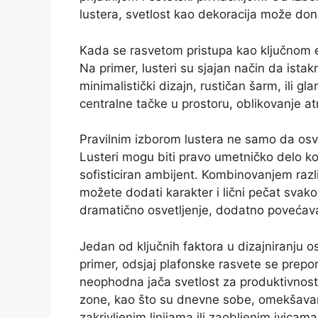
lustera, svetlost kao dekoracija može don
Kada se rasvetom pristupa kao ključnom 
Na primer, lusteri su sjajan način da istak
minimalistički dizajn, rustičan šarm, ili gl
centralne tačke u prostoru, oblikovanje at
Pravilnim izborom lustera ne samo da osvet
Lusteri mogu biti pravo umetničko delo koj
sofisticiran ambijent. Kombinovanjem različ
možete dodati karakter i lični pečat svak
dramatično osvetljenje, dodatno povećava
Jedan od ključnih faktora u dizajniranju os
primer, odsjaj plafonske rasvete se prepor
neophodna jača svetlost za produktivnost
zone, kao što su dnevne sobe, omekšavan
zakrivljenim linijama ili zaobljenim ivicam