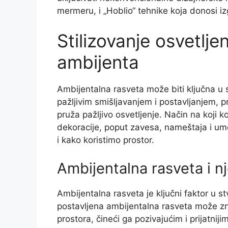
mermeru, i „Hoblio“ tehnike koja donosi i
Stilizovanje osvetlje
ambijenta
Ambijentalna rasveta može biti ključna u
pažljivim smišljavanjem i postavljanjem, p
pruža pažljivo osvetljenje. Način na koji
dekoracije, poput zavesa, nameštaja i um
i kako koristimo prostor.
Ambijentalna rasveta i n
Ambijentalna rasveta je ključni faktor u st
postavljena ambijentalna rasveta može zn
prostora, čineći ga pozivajućim i prijatnij