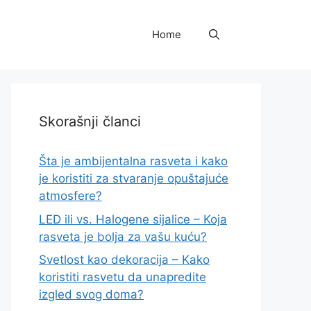
Home
Skorašnji članci
Šta je ambijentalna rasveta i kako
je koristiti za stvaranje opuštajuće
atmosfere?
LED ili vs. Halogene sijalice – Koja
rasveta je bolja za vašu kuću?
Svetlost kao dekoracija – Kako
koristiti rasvetu da unapredite
izgled svog doma?