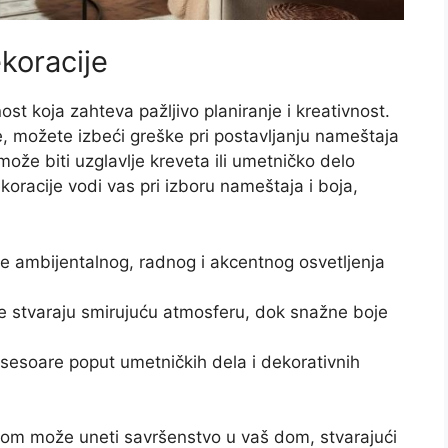
koracije
st koja zahteva pažljivo planiranje i kreativnost.
, možete izbeći greške pri postavljanju nameštaja
može biti uzglavlje kreveta ili umetničko delo
koracije vodi vas pri izboru nameštaja i boja,
 ambijentalnog, radnog i akcentnog osvetljenja
 stvaraju smirujuću atmosferu, dok snažne boje
sesoare poput umetničkih dela i dekorativnih
jom može uneti savršenstvo u vaš dom, stvarajući