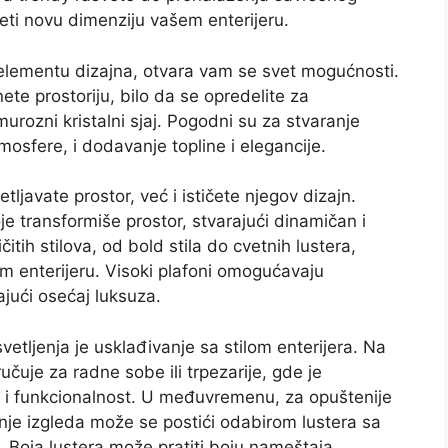
eti novu dimenziju vašem enterijeru.
elementu dizajna, otvara vam se svet mogućnosti.
nete prostoriju, bilo da se opredelite za
amurozni kristalni sjaj. Pogodni su za stvaranje
mosfere, i dodavanje topline i elegancije.
ljavate prostor, već i ističete njegov dizajn.
e transformiše prostor, stvarajući dinamičan i
itih stilova, od bold stila do cvetnih lustera,
om enterijeru. Visoki plafoni omogućavaju
jući osećaj luksuza.
vetljenja je usklađivanje sa stilom enterijera. Na
učuje za radne sobe ili trpezarije, gde je
 i funkcionalnost. U međuvremenu, za opuštenije
je izgleda može se postići odabirom lustera sa
a. Boja lustera može pratiti boju nameštaja,