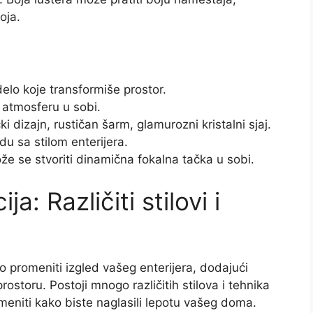
oja.
elo koje transformiše prostor.
 atmosferu u sobi.
ički dizajn, rustičan šarm, glamurozni kristalni sjaj.
adu sa stilom enterijera.
že se stvoriti dinamična fokalna tačka u sobi.
a: Različiti stilovi i
promeniti izgled vašeg enterijera, dodajući
rostoru. Postoji mnogo različitih stilova i tehnika
imeniti kako biste naglasili lepotu vašeg doma.