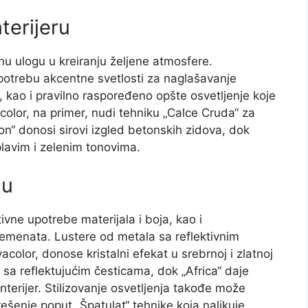
terijeru
čnu ulogu u kreiranju željene atmosfere.
upotrebu akcentne svetlosti za naglašavanje
, kao i pravilno raspoređeno opšte osvetljenje koje
color, na primer, nudi tehniku „Calce Cruda“ za
on“ donosi sirovi izgled betonskih zidova, dok
lavim i zelenim tonovima.
tu
ivne upotrebe materijala i boja, kao i
lemenata. Lustere od metala sa reflektivnim
color, donose kristalni efekat u srebrnoj i zlatnoj
d sa reflektujućim česticama, dok „Africa“ daje
terijer. Stilizovanje osvetljenja takođe može
ešenje poput „Špatulat“ tehnike koja nalikuje