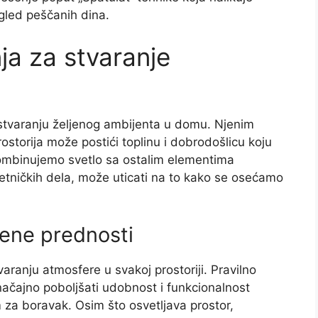
zgled peščanih dina.
nja za stvaranje
 stvaranju željenog ambijenta u domu. Njenim
rostorija može postići toplinu i dobrodošlicu koju
 kombinujemo svetlo sa ostalim elementima
etničkih dela, može uticati na to kako se osećamo
jene prednosti
varanju atmosfere u svakoj prostoriji. Pravilno
ačajno poboljšati udobnost i funkcionalnost
im za boravak. Osim što osvetljava prostor,