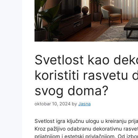
Svetlost kao dek
koristiti rasvetu
svog doma?
oktobar 10, 2024
by
Jasna
Svetlost igra ključnu ulogu u kreiranju pr
Kroz pažljivo odabranu dekorativnu rasvetu
prijatnijom i estetski privlačnijom. Od iz