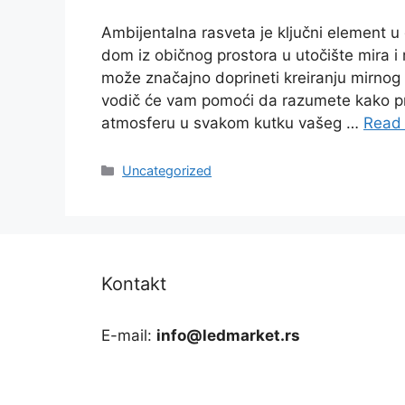
Ambijentalna rasveta je ključni element u 
dom iz običnog prostora u utočište mira i r
može značajno doprineti kreiranju mirnog 
vodič će vam pomoći da razumete kako prav
atmosferu u svakom kutku vašeg …
Read
Categories
Uncategorized
Kontakt
E-mail:
info@ledmarket.rs