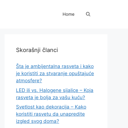
Home
Skorašnji članci
Šta je ambijentalna rasveta i kako
je koristiti za stvaranje opuštajuće
atmosfere?
LED ili vs. Halogene sijalice – Koja
rasveta je bolja za vašu kuću?
Svetlost kao dekoracija – Kako
koristiti rasvetu da unapredite
izgled svog doma?