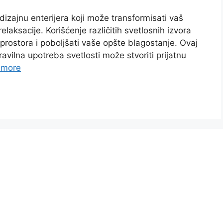
dizajnu enterijera koji može transformisati vaš
elaksacije. Korišćenje različitih svetlosnih izvora
prostora i poboljšati vaše opšte blagostanje. Ovaj
ilna upotreba svetlosti može stvoriti prijatnu
 more