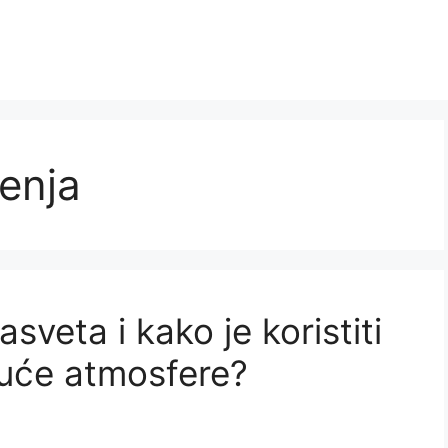
enja
asveta i kako je koristiti
juće atmosfere?