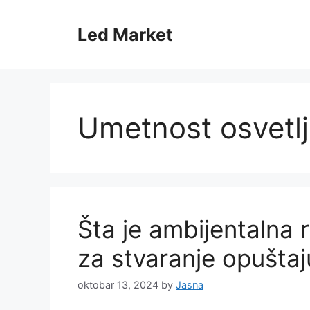
Skip
to
Led Market
content
Umetnost osvetlj
Šta je ambijentalna r
za stvaranje opušta
oktobar 13, 2024
by
Jasna