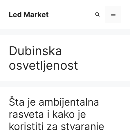
Skip
to
Led Market
Menu
content
Dubinska
osvetljenost
Šta je ambijentalna
rasveta i kako je
koristiti za stvaranje