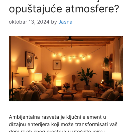
opuštajuće atmosfere?
oktobar 13, 2024
by
Jasna
Ambijentalna rasveta je ključni element u
dizajnu enterijera koji može transformisati vaš
dom iz običnog prostora u utočište mira i