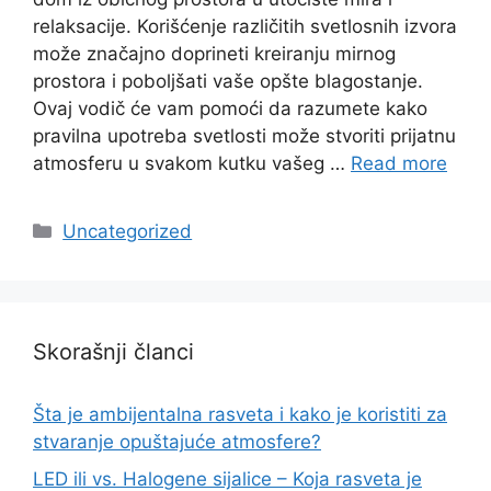
relaksacije. Korišćenje različitih svetlosnih izvora
može značajno doprineti kreiranju mirnog
prostora i poboljšati vaše opšte blagostanje.
Ovaj vodič će vam pomoći da razumete kako
pravilna upotreba svetlosti može stvoriti prijatnu
atmosferu u svakom kutku vašeg …
Read more
Categories
Uncategorized
Skorašnji članci
Šta je ambijentalna rasveta i kako je koristiti za
stvaranje opuštajuće atmosfere?
LED ili vs. Halogene sijalice – Koja rasveta je